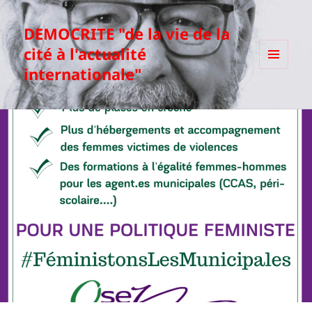
DEMOCRITE "de la vie de la
cité à l'actualité
internationale"
MENU
ET
WIDGETS