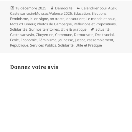
Publié
Auteur
Catégories
18 décembre 2025
Démocrite
Calendrier pour AGIR
,
le
Castelsarrasin/Moissac/Valence 2026
,
Education
,
Elections
,
Feminisme
,
ici on signe, on tracte, on soutient
,
Le monde et nous
,
Mots d'Humeur
,
Photos de Campagne
,
Réflexions et Propositions
,
Mots-
Solidarités
,
Sur nos territoires
,
Utile & pratique
actualité
,
clés
Castelsarrasin
,
Citoyen-ne
,
Commune
,
Democratie
,
Droit social
,
Ecole
,
Economie
,
Féminisme
,
Jeunesse
,
Justice
,
rassemblement
,
République
,
Services Publics
,
Solidarité
,
Utile et Pratique
Donnez votre avis