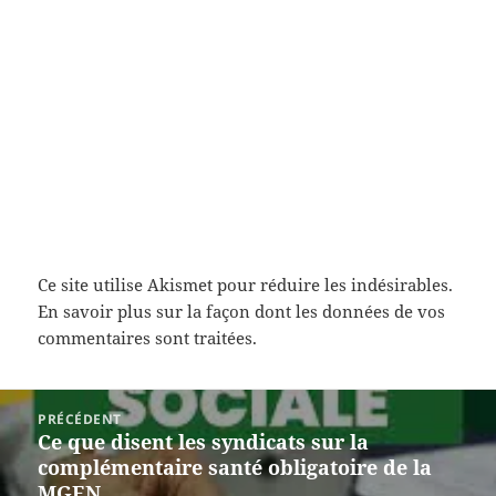
Ce site utilise Akismet pour réduire les indésirables.
En savoir plus sur la façon dont les données de vos
commentaires sont traitées
.
Navigation
PRÉCÉDENT
de
Ce que disent les syndicats sur la
Article
l’article
complémentaire santé obligatoire de la
précédent :
MGEN