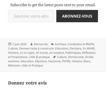
Subscribe to get the latest posts sent to your email.
Saisissez votre adresse e-mail…
ABONNEZ-VOUS
Publié
Auteur
Catégories
7 juin 2026
Démocrite
Archives
,
Combattre le RN/FN
,
le
Culture
,
Demain reste à construire
,
Education
,
Elections
,
En MARX
,
Histoire
,
ici on signe, on tracte, on soutient
,
Polémiques
,
Réflexions
Mots-
et Propositions
,
Utile & pratique
Culture
,
Democratie
,
Droite
clés
extrème
,
Education
,
Elections
,
Fascisme
,
FN/RN
,
Histoire
,
Marx
,
Mémoire
,
Utile et Pratique
Donnez votre avis