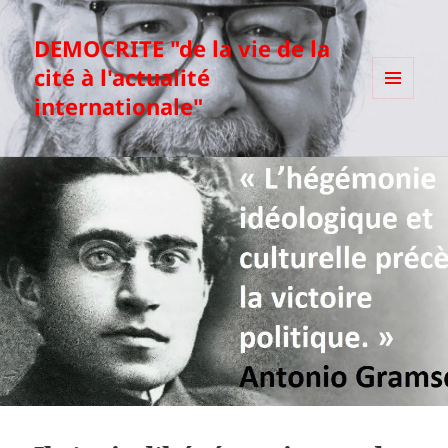
DEMOCRITE "de la vie de la
cité à l'actualité
internationale"
MENU
ET
WIDGETS