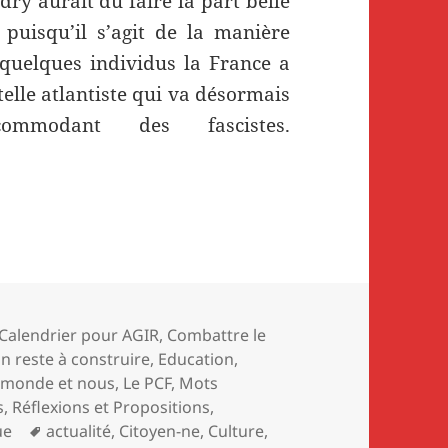
dry aurait dû faire la part belle
uisqu’il s’agit de la manière
 quelques individus la France a
telle atlantiste qui va désormais
mmodant des fascistes.
TES LA PATRIE PEU RECONNAISSANTE par D. Bl
s
Calendrier pour AGIR
,
Combattre le
 reste à construire
,
Education
,
 monde et nous
,
Le PCF
,
Mots
s
,
Réflexions et Propositions
,
Mots-
ue
actualité
,
Citoyen-ne
,
Culture
,