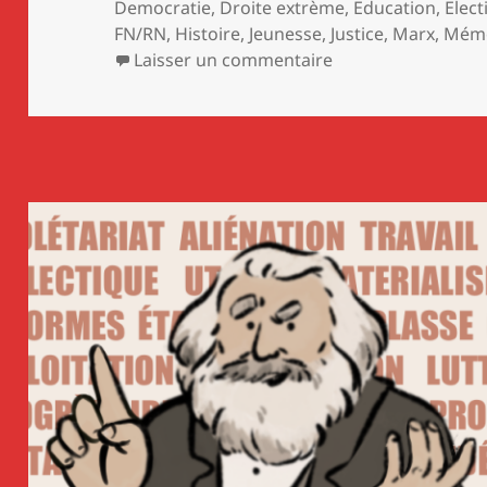
Democratie
,
Droite extrème
,
Education
,
Elect
FN/RN
,
Histoire
,
Jeunesse
,
Justice
,
Marx
,
Mémo
sur AUX COMMUNIS
Laisser un commentaire