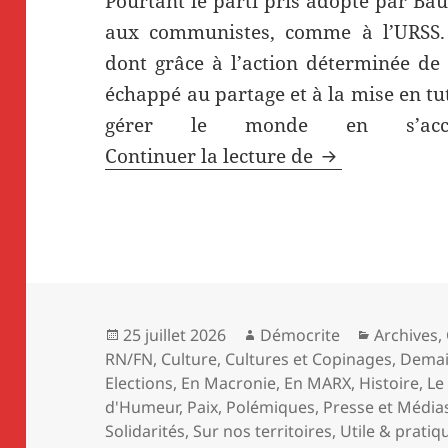
Pourtant le parti pris adopté par Bau
aux communistes, comme à l’URSS. p
dont grâce à l’action déterminée de
échappé au partage et à la mise en tu
gérer le monde en s’acco
AUX COMMUNIS
Continuer la lecture de
Publié
Auteur
Catégorie
25 juillet 2026
Démocrite
Archives
,
le
RN/FN
,
Culture
,
Cultures et Copinages
,
Demain
Elections
,
En Macronie
,
En MARX
,
Histoire
,
Le
d'Humeur
,
Paix
,
Polémiques
,
Presse et Média
Solidarités
,
Sur nos territoires
,
Utile & pratiq