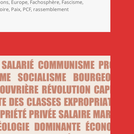
clés
ions
,
Europe
,
Fachosphère
,
Fascisme
,
ire
,
Paix
,
PCF
,
rassemblement
TES LA PATRIE PEU RECONNAISSANTE par D. Bleitracht