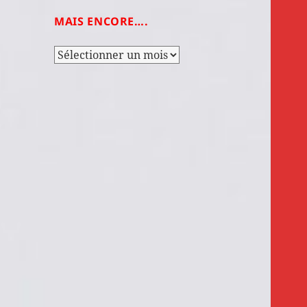
MAIS ENCORE….
Mais
encore….