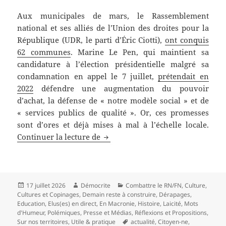
Aux municipales de mars, le Rassemblement
national et ses alliés de l’Union des droites pour la
République (UDR, le parti d’Éric Ciotti),
ont conquis
62 communes
. Marine Le Pen, qui maintient sa
candidature à l’élection présidentielle malgré sa
condamnation en appel le 7 juillet,
prétendait en
2022
défendre une augmentation du pouvoir
d’achat, la défense de « notre modèle social » et de
« services publics de qualité ». Or, ces promesses
sont d’ores et déjà mises à mal à l’échelle locale.
Culture, associations, travail atta
Continuer la lecture de
Publié
Auteur
Catégories
17 juillet 2026
Démocrite
Combattre le RN/FN
,
Culture
,
le
Cultures et Copinages
,
Demain reste à construire
,
Dérapages
,
Education
,
Elus(es) en direct
,
En Macronie
,
Histoire
,
Laicité
,
Mots
d'Humeur
,
Polémiques
,
Presse et Médias
,
Réflexions et Propositions
,
Mots-
Sur nos territoires
,
Utile & pratique
actualité
,
Citoyen-ne
,