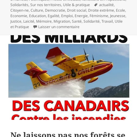
Mots-
Solidarités
,
Sur nos territoires
,
Utile & pratique
actualité
,
clés
Citoyen-ne
,
Culture
,
Democratie
,
Droit social
,
Droite extrème
,
Ecole
,
Economie
,
Education
,
Egalité
,
Emploi
,
Energie
,
Féminisme
,
Jeunesse
,
Justice
,
Laicité
,
Mémoire
,
Migration
,
Santé
,
Solidarité
,
Travail
,
Utile
sur Comment se reproduisent les i
et Pratique
Laisser un commentaire
Ne laissons pas nos forêts se