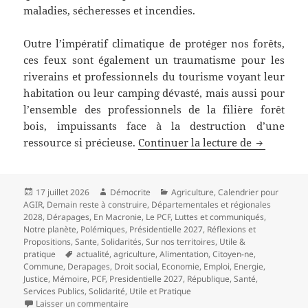
maladies, sécheresses et incendies.
Outre l’impératif climatique de protéger nos forêts,
ces feux sont également un traumatisme pour les
riverains et professionnels du tourisme voyant leur
habitation ou leur camping dévasté, mais aussi pour
l’ensemble des professionnels de la filière forêt
bois, impuissants face à la destruction d’une
Ne laisson
ressource si précieuse.
Continuer la lecture de
Publié
Auteur
Catégories
17 juillet 2026
Démocrite
Agriculture
,
Calendrier pour
le
AGIR
,
Demain reste à construire
,
Départementales et régionales
2028
,
Dérapages
,
En Macronie
,
Le PCF
,
Luttes et communiqués
,
Notre planète
,
Polémiques
,
Présidentielle 2027
,
Réflexions et
Propositions
,
Sante
,
Solidarités
,
Sur nos territoires
,
Utile &
Mots-
pratique
actualité
,
agriculture
,
Alimentation
,
Citoyen-ne
,
clés
Commune
,
Derapages
,
Droit social
,
Economie
,
Emploi
,
Energie
,
Justice
,
Mémoire
,
PCF
,
Presidentielle 2027
,
République
,
Santé
,
Services Publics
,
Solidarité
,
Utile et Pratique
sur Ne laissons pas nos forêts se transformer 
Laisser un commentaire