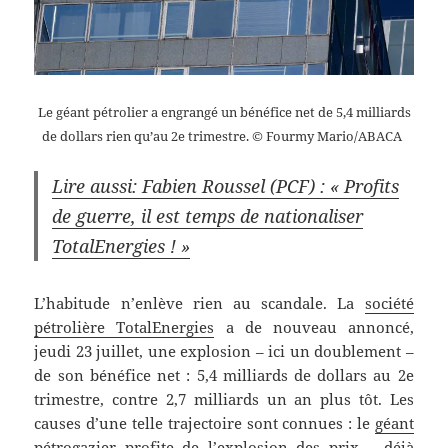
Le géant pétrolier a engrangé un bénéfice net de 5,4 milliards
de dollars rien qu’au 2e trimestre.
© Fourmy Mario/ABACA
Lire aussi: Fabien Roussel (PCF) : « Profits
de guerre, il est temps de nationaliser
TotalEnergies ! »
L’habitude n’enlève rien au scandale. La
société
pétrolière TotalEnergies
a de nouveau annoncé,
jeudi 23 juillet, une explosion – ici un doublement –
de son bénéfice net : 5,4 milliards de dollars au 2e
trimestre, contre 2,7 milliards un an plus tôt. Les
causes d’une telle trajectoire sont connues : le
géant
pétrogazier profite de l’explosion des prix
– déjà