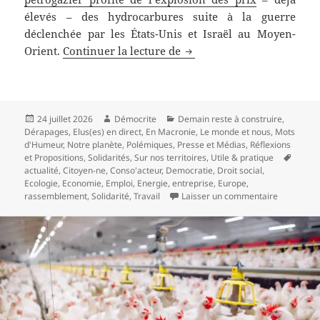
élevés – des hydrocarbures suite à la guerre
déclenchée par les États-Unis et Israël au Moyen-
TotalEnergies : le profite
Orient.
Continuer la lecture de
Publié
Auteur
Catégories
24 juillet 2026
Démocrite
Demain reste à construire
,
le
Dérapages
,
Elus(es) en direct
,
En Macronie
,
Le monde et nous
,
Mots
d'Humeur
,
Notre planète
,
Polémiques
,
Presse et Médias
,
Réflexions
Mots-
et Propositions
,
Solidarités
,
Sur nos territoires
,
Utile & pratique
clés
actualité
,
Citoyen-ne
,
Conso'acteur
,
Democratie
,
Droit social
,
Ecologie
,
Economie
,
Emploi
,
Energie
,
entreprise
,
Europe
,
sur TotalE
rassemblement
,
Solidarité
,
Travail
Laisser un commentaire