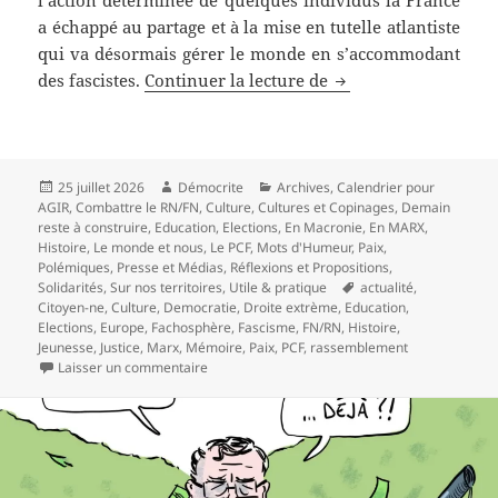
l’action déterminée de quelques individus la France
a échappé au partage et à la mise en tutelle atlantiste
qui va désormais gérer le monde en s’accommodant
AUX COMMUNISTES L
des fascistes.
Continuer la lecture de
Publié
Auteur
Catégories
25 juillet 2026
Démocrite
Archives
,
Calendrier pour
le
AGIR
,
Combattre le RN/FN
,
Culture
,
Cultures et Copinages
,
Demain
reste à construire
,
Education
,
Elections
,
En Macronie
,
En MARX
,
Histoire
,
Le monde et nous
,
Le PCF
,
Mots d'Humeur
,
Paix
,
Polémiques
,
Presse et Médias
,
Réflexions et Propositions
,
Mots-
Solidarités
,
Sur nos territoires
,
Utile & pratique
actualité
,
clés
Citoyen-ne
,
Culture
,
Democratie
,
Droite extrème
,
Education
,
Elections
,
Europe
,
Fachosphère
,
Fascisme
,
FN/RN
,
Histoire
,
Jeunesse
,
Justice
,
Marx
,
Mémoire
,
Paix
,
PCF
,
rassemblement
sur AUX COMMUNISTES LA PATRIE PEU RECONN
Laisser un commentaire