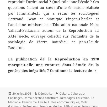
reproduit l’ordre social ? Quel rôle joue l’école ? Ces
questions étaient au cœur
d’une émission
réalisée
par l’humanite.fr qui a réuni les sociologues
Bertrand Geay et Monique Pinçon-Charlot et
l’ancienne ministre de l’Éducation nationale Najat
Vallaud-Belkacem, autour de la Reproduction au
XXIe siècle, ouvrage collectif sur l’actualité de la
sociologie de Pierre Bourdieu et Jean-Claude
Passeron.
La publication de la Reproduction en 1970
marque-t-elle une rupture dans l’étude de la
Comment
genèse des inégalités ?
Continuer la lecture de
Publié
Auteur
Catégories
20 juillet 2026
Démocrite
Culture
,
Cultures et
le
Copinages
,
Demain reste à construire
,
Dérapages
,
Education
,
En
Macronie
,
Feminisme
,
Laicité
,
Luttes et communiqués
,
Mots
d'Humeur
,
Polémiques
,
Presse et Médias
,
Réflexions et Propositions
,