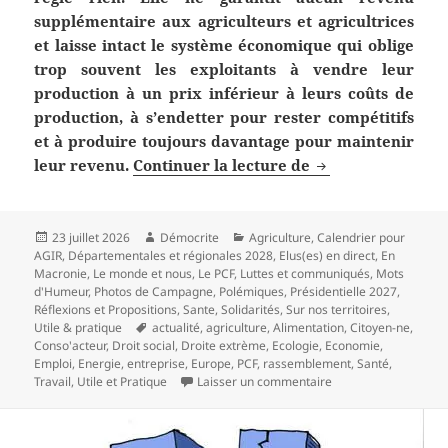
supplémentaire aux agriculteurs et agricultrices
et laisse intact le système économique qui oblige
trop souvent les exploitants à vendre leur
production à un prix inférieur à leurs coûts de
production, à s’endetter pour rester compétitifs
et à produire toujours davantage pour maintenir
Agriculture : une
leur revenu.
Continuer la lecture de
Publié
Auteur
Catégories
23 juillet 2026
Démocrite
Agriculture
,
Calendrier pour
le
AGIR
,
Départementales et régionales 2028
,
Elus(es) en direct
,
En
Macronie
,
Le monde et nous
,
Le PCF
,
Luttes et communiqués
,
Mots
d'Humeur
,
Photos de Campagne
,
Polémiques
,
Présidentielle 2027
,
Réflexions et Propositions
,
Sante
,
Solidarités
,
Sur nos territoires
,
Mots-
Utile & pratique
actualité
,
agriculture
,
Alimentation
,
Citoyen-ne
,
clés
Conso'acteur
,
Droit social
,
Droite extrème
,
Ecologie
,
Economie
,
Emploi
,
Energie
,
entreprise
,
Europe
,
PCF
,
rassemblement
,
Santé
,
sur Agriculture : une
Travail
,
Utile et Pratique
Laisser un commentaire