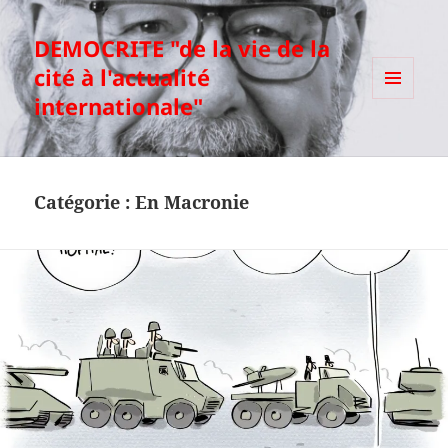
DEMOCRITE "de la vie de la
cité à l'actualité
internationale"
MENU
ET
WIDGETS
Catégorie :
En Macronie