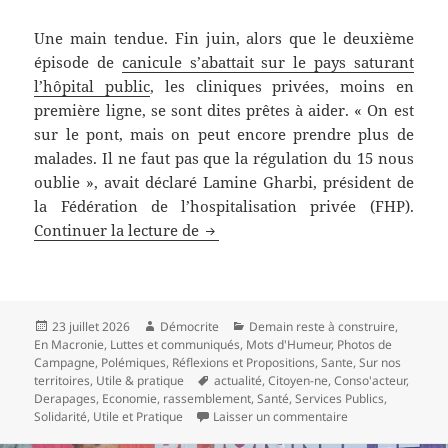
Une main tendue. Fin juin, alors que le deuxième
épisode de
canicule s’abattait sur le pays saturant
l’hôpital public
, les cliniques privées, moins en
première ligne, se sont dites prêtes à aider. « On est
sur le pont, mais on peut encore prendre plus de
malades. Il ne faut pas que la régulation du 15 nous
oublie », avait déclaré Lamine Gharbi, président de
la Fédération de l’hospitalisation privée (FHP).
Les cliniques privées, un modèle à
Continuer la lecture de
Publié
Auteur
Catégories
23 juillet 2026
Démocrite
Demain reste à construire
,
le
En Macronie
,
Luttes et communiqués
,
Mots d'Humeur
,
Photos de
Campagne
,
Polémiques
,
Réflexions et Propositions
,
Sante
,
Sur nos
Mots-
territoires
,
Utile & pratique
actualité
,
Citoyen-ne
,
Conso'acteur
,
clés
Derapages
,
Economie
,
rassemblement
,
Santé
,
Services Publics
,
sur Les cliniques 
Solidarité
,
Utile et Pratique
Laisser un commentaire