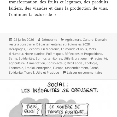
transformation des fruits et légumes, des produits
laitiers, des viandes et dans la production de vins.
Quand la sécheresse accentue le p
Continuer la lecture de
Publié
Auteur
Catégories
22 juillet 2026
Démocrite
Agriculture
,
Culture
,
Demain
le
reste à construire
,
Départementales et régionales 2028
,
Dérapages
,
Elections
,
En Macronie
,
Le monde et nous
,
Mots
d'Humeur
,
Notre planète
,
Polémiques
,
Réflexions et Propositions
,
Mots-
Sante
,
Solidarités
,
Sur nos territoires
,
Utile & pratique
actualité
,
clés
agriculture
,
Alimentation
,
Conso'acteur
,
Droit social
,
Ecologie
,
Economie
,
Emploi
,
entreprise
,
Europe
,
rassemblement
,
Santé
,
sur Quand
Solidarité
,
Travail
,
Utile et Pratique
Laisser un commentaire