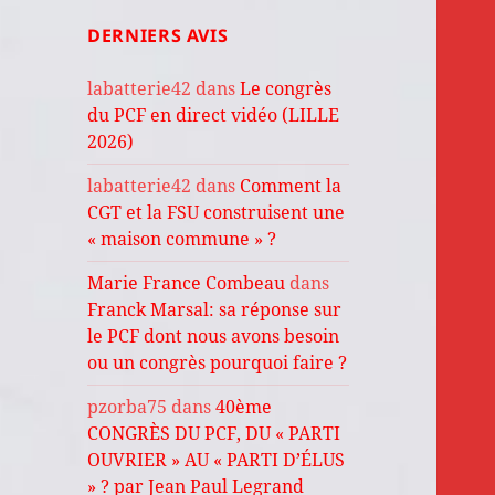
DERNIERS AVIS
labatterie42
dans
Le congrès
du PCF en direct vidéo (LILLE
2026)
labatterie42
dans
Comment la
CGT et la FSU construisent une
« maison commune » ?
Marie France Combeau
dans
Franck Marsal: sa réponse sur
le PCF dont nous avons besoin
ou un congrès pourquoi faire ?
pzorba75
dans
40ème
CONGRÈS DU PCF, DU « PARTI
OUVRIER » AU « PARTI D’ÉLUS
» ? par Jean Paul Legrand