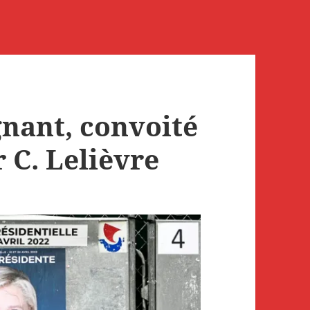
gnant, convoité
r C. Lelièvre