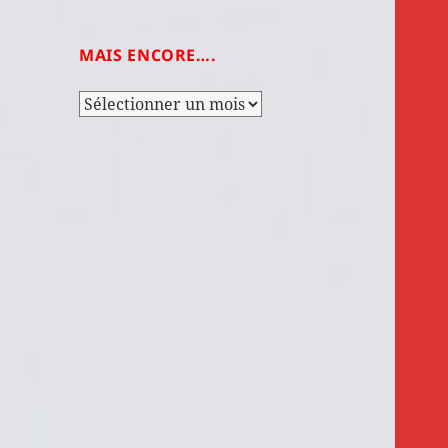
MAIS ENCORE….
Mais
encore….