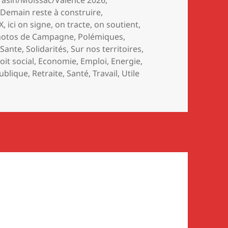
rasin/Moissac/Valence 2026
,
,
Demain reste à construire
,
X
,
ici on signe, on tracte, on soutient
,
hotos de Campagne
,
Polémiques
,
,
Sante
,
Solidarités
,
Sur nos territoires
,
oit social
,
Economie
,
Emploi
,
Energie
,
ublique
,
Retraite
,
Santé
,
Travail
,
Utile