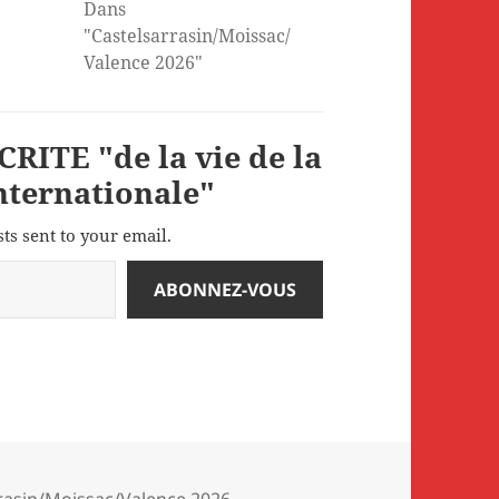
Dans
"Castelsarrasin/Moissac/
Valence 2026"
RITE "de la vie de la
internationale"
sts sent to your email.
ABONNEZ-VOUS
s