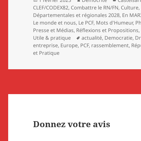
1 février 2025
Démocrite
Castelsar
le
CLEF/CODEX82
,
Combattre le RN/FN
,
Culture
Départementales et régionales 2028
,
En MAR
Le monde et nous
,
Le PCF
,
Mots d'Humeur
,
P
Presse et Médias
,
Réflexions et Propositions
Mots-
Utile & pratique
actualité
,
Democratie
,
Dr
clés
entreprise
,
Europe
,
PCF
,
rassemblement
,
Rép
et Pratique
Donnez votre avis