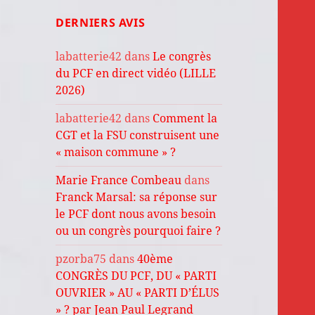
DERNIERS AVIS
labatterie42
dans
Le congrès
du PCF en direct vidéo (LILLE
2026)
labatterie42
dans
Comment la
CGT et la FSU construisent une
« maison commune » ?
Marie France Combeau
dans
Franck Marsal: sa réponse sur
le PCF dont nous avons besoin
ou un congrès pourquoi faire ?
pzorba75
dans
40ème
CONGRÈS DU PCF, DU « PARTI
OUVRIER » AU « PARTI D’ÉLUS
» ? par Jean Paul Legrand