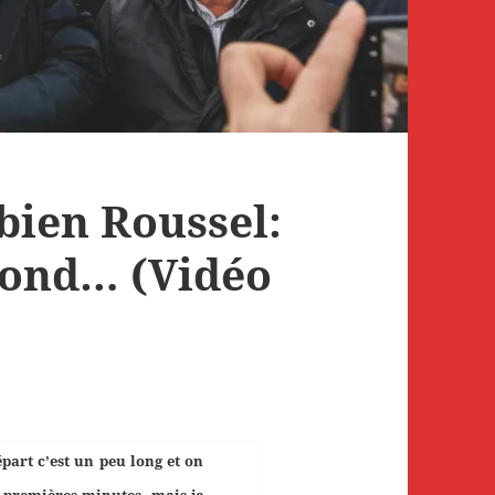
bien Roussel:
 fond… (Vidéo
part c’est un peu long et on
s premières minutes, mais je