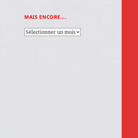
MAIS ENCORE….
Mais
encore….