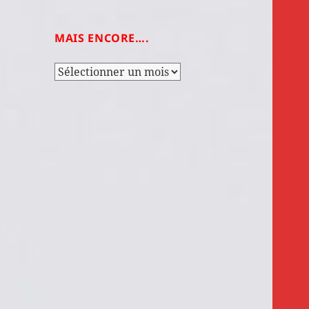
MAIS ENCORE….
Mais
encore….