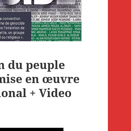
on du peuple
 mise en œuvre
ional + Video