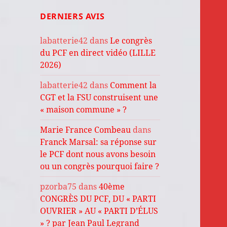
DERNIERS AVIS
labatterie42
dans
Le congrès
du PCF en direct vidéo (LILLE
2026)
labatterie42
dans
Comment la
CGT et la FSU construisent une
« maison commune » ?
Marie France Combeau
dans
Franck Marsal: sa réponse sur
le PCF dont nous avons besoin
ou un congrès pourquoi faire ?
pzorba75
dans
40ème
CONGRÈS DU PCF, DU « PARTI
OUVRIER » AU « PARTI D’ÉLUS
» ? par Jean Paul Legrand