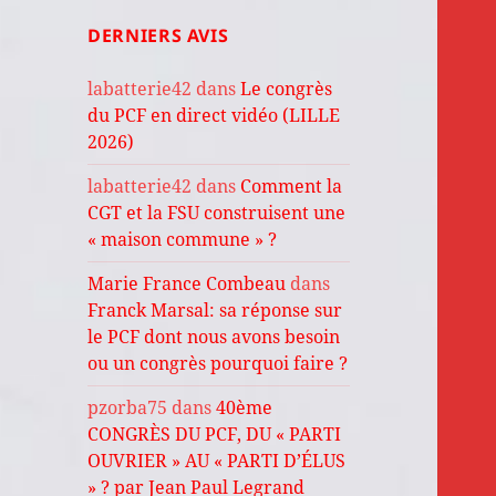
DERNIERS AVIS
labatterie42
dans
Le congrès
du PCF en direct vidéo (LILLE
2026)
labatterie42
dans
Comment la
CGT et la FSU construisent une
« maison commune » ?
Marie France Combeau
dans
Franck Marsal: sa réponse sur
le PCF dont nous avons besoin
ou un congrès pourquoi faire ?
pzorba75
dans
40ème
CONGRÈS DU PCF, DU « PARTI
OUVRIER » AU « PARTI D’ÉLUS
» ? par Jean Paul Legrand