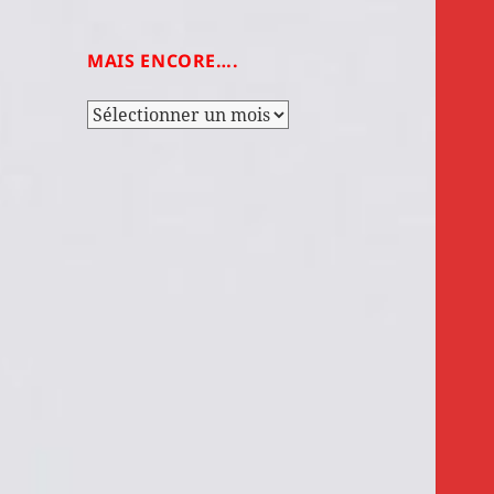
MAIS ENCORE….
Mais
encore….