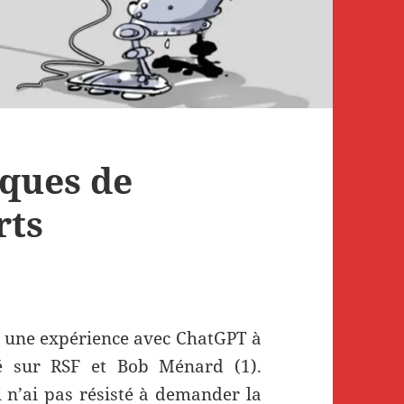
iques de
rts
té une expérience avec ChatGPT à
iété sur RSF et Bob Ménard (1).
ai n’ai pas résisté à demander la