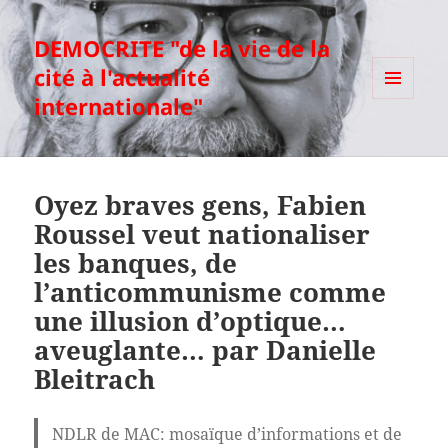
DEMOCRITE "de la vie de la
cité à l'actualité
internationale"
MENU
ET
WIDGETS
Oyez braves gens, Fabien
Roussel veut nationaliser
les banques, de
l’anticommunisme comme
une illusion d’optique…
aveuglante… par Danielle
Bleitrach
NDLR de MAC: mosaïque d’informations et de