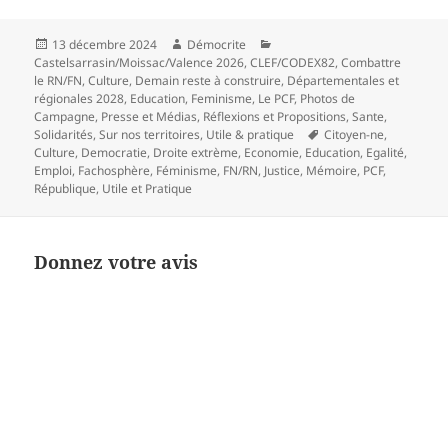
Publié
Auteur
Catégories
13 décembre 2024
Démocrite
le
Castelsarrasin/Moissac/Valence 2026
,
CLEF/CODEX82
,
Combattre
le RN/FN
,
Culture
,
Demain reste à construire
,
Départementales et
régionales 2028
,
Education
,
Feminisme
,
Le PCF
,
Photos de
Campagne
,
Presse et Médias
,
Réflexions et Propositions
,
Sante
,
Mots-
Solidarités
,
Sur nos territoires
,
Utile & pratique
Citoyen-ne
,
clés
Culture
,
Democratie
,
Droite extrème
,
Economie
,
Education
,
Egalité
,
Emploi
,
Fachosphère
,
Féminisme
,
FN/RN
,
Justice
,
Mémoire
,
PCF
,
République
,
Utile et Pratique
Donnez votre avis