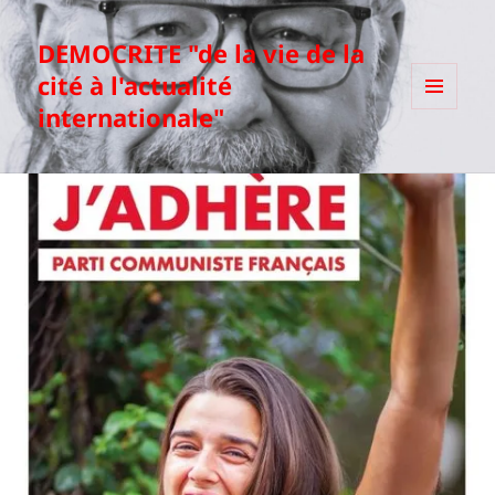
DEMOCRITE "de la vie de la
cité à l'actualité
internationale"
MENU
ET
WIDGETS