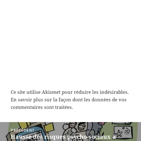
Ce site utilise Akismet pour réduire les indésirables.
En savoir plus sur la façon dont les données de vos
commentaires sont traitées
.
Navigation
PRÉCÉDENT
de
Hausse des risques psycho-sociaux à
Article
l’article