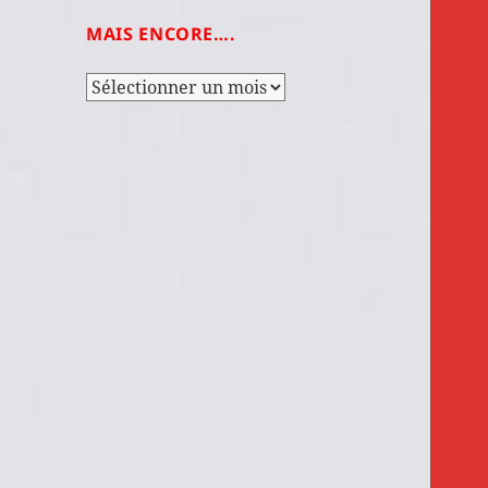
MAIS ENCORE….
Mais
encore….