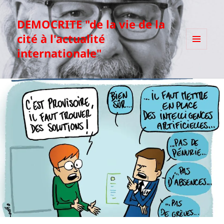
DEMOCRITE "de la vie de la
cité à l'actualité
internationale"
MENU
ET
WIDGETS