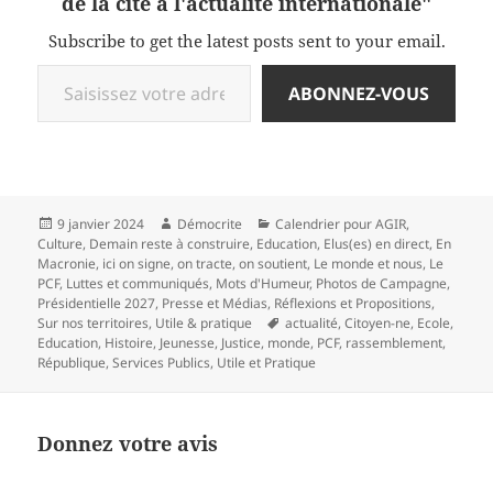
de la cité à l'actualité internationale"
Subscribe to get the latest posts sent to your email.
Saisissez votre adresse e-mail…
ABONNEZ-VOUS
Publié
Auteur
Catégories
9 janvier 2024
Démocrite
Calendrier pour AGIR
,
le
Culture
,
Demain reste à construire
,
Education
,
Elus(es) en direct
,
En
Macronie
,
ici on signe, on tracte, on soutient
,
Le monde et nous
,
Le
PCF
,
Luttes et communiqués
,
Mots d'Humeur
,
Photos de Campagne
,
Présidentielle 2027
,
Presse et Médias
,
Réflexions et Propositions
,
Mots-
Sur nos territoires
,
Utile & pratique
actualité
,
Citoyen-ne
,
Ecole
,
clés
Education
,
Histoire
,
Jeunesse
,
Justice
,
monde
,
PCF
,
rassemblement
,
République
,
Services Publics
,
Utile et Pratique
Donnez votre avis