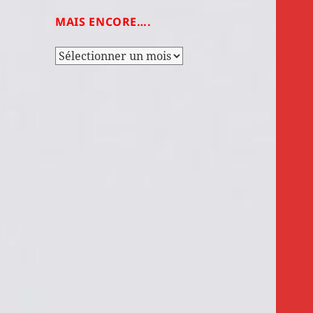
MAIS ENCORE….
Mais
encore….