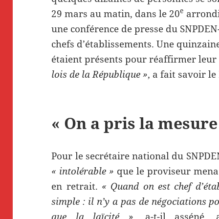
e
29 mars au matin, dans le 20
arrondi
une conférence de presse du SNPDEN-
chefs d’établissements. Une quinzaine 
étaient présents pour réaffirmer leu
lois de la République »
, a fait savoir l
« On a pris la mesure
Pour le secrétaire national du SNPDE
« intolérable »
que le proviseur menac
en retrait.
« Quand on est chef d’étab
simple : il n’y a pas de négociations pos
que la laïcité
», a-t-il asséné,