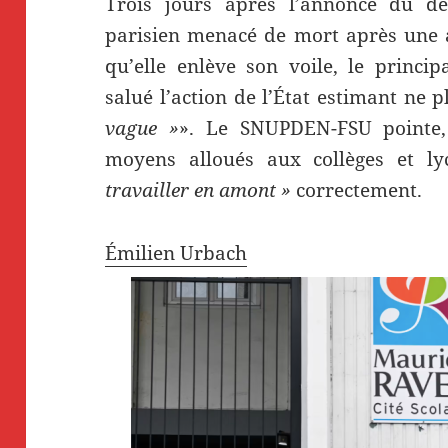
Trois jours après l’annonce du dé
parisien menacé de mort après une a
qu’elle enlève son voile, le princi
salué l’action de l’État estimant ne p
vague »
». Le SNUPDEN-FSU pointe,
moyens alloués aux collèges et l
travailler en amont »
correctement.
Émilien Urbach