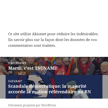
Ce site utilise Akismet pour réduire les indésirables.
En savoir plus sur la façon dont les données de vos
commentaires sont traitées
.
Navigation
PRÉCÉDENT
de
Mardi, c’est TSUNAMI!
Article
l’article
précédent :
SUIVANT
Scandale démocratique: la majorité
Article
accorde la motion référendaire au RN
suivant :
Fièrement propulsé par WordPress