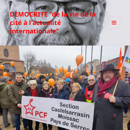
DEMOCRITE "de la vie de la
cité à l'actualité
internationale"
MENU
ET
WIDGETS