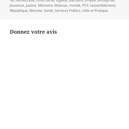
ne
,
Democratie
,
Droit social
,
Egalité
,
Elections
,
Emploi
,
entreprise
,
Jeunesse
,
Justice
,
Mémoire
,
Moissac
,
monde
,
PCF
,
rassemblement
,
République
,
Retraite
,
Santé
,
Services Publics
,
Utile et Pratique
Donnez votre avis