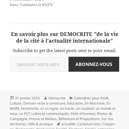
Dans "Combattre le RN/FN"
En savoir plus sur DEMOCRITE "de la vie
de la cité à l'actualité internationale"
Subscribe to get the latest posts sent to your email.
Saisissez votre adresse e-mail…
ABONNEZ-VOUS
Publié
Auteur
Catégories
31 janvier 2023
Démocrite
Calendrier pour AGIR
,
le
Culture
,
Demain reste à construire
,
Education
,
En Macronie
,
En
MARX
,
Feminisme
,
ici on signe, on tracte, on soutient
,
Le monde et
nous
,
Le PCF
,
Luttes et communiqués
,
Mots d'Humeur
,
Photos de
Campagne
,
Presse et Médias
,
Réflexions et Propositions
,
Sur nos
Mots-
territoires
,
Utile & pratique
actualité
,
Castelsarrasin
,
Citoyen-
clés