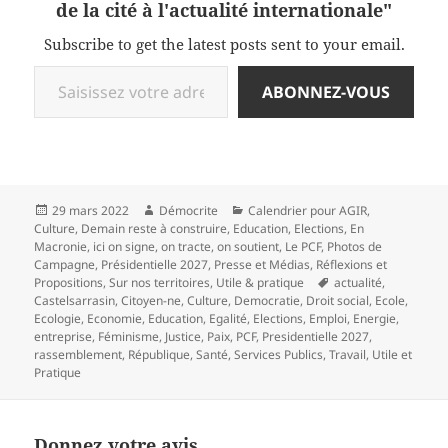
de la cité à l'actualité internationale"
Subscribe to get the latest posts sent to your email.
Saisissez votre adresse e-mail…
ABONNEZ-VOUS
Publié
Auteur
Catégories
29 mars 2022
Démocrite
Calendrier pour AGIR
,
le
Culture
,
Demain reste à construire
,
Education
,
Elections
,
En
Macronie
,
ici on signe, on tracte, on soutient
,
Le PCF
,
Photos de
Campagne
,
Présidentielle 2027
,
Presse et Médias
,
Réflexions et
Mots-
Propositions
,
Sur nos territoires
,
Utile & pratique
actualité
,
clés
Castelsarrasin
,
Citoyen-ne
,
Culture
,
Democratie
,
Droit social
,
Ecole
,
Ecologie
,
Economie
,
Education
,
Egalité
,
Elections
,
Emploi
,
Energie
,
entreprise
,
Féminisme
,
Justice
,
Paix
,
PCF
,
Presidentielle 2027
,
rassemblement
,
République
,
Santé
,
Services Publics
,
Travail
,
Utile et
Pratique
Donnez votre avis