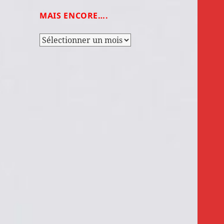
MAIS ENCORE….
Mais
encore….