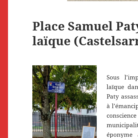
Place Samuel Paty
laïque (Castelsar
Sous l’imp
laïque da
Paty assas
à l’émancip
conscien
municipali
éponyme a