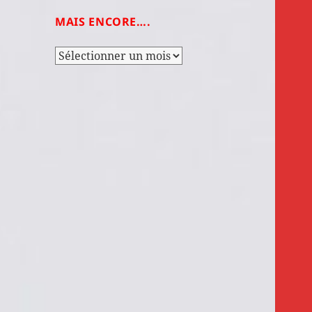
MAIS ENCORE….
Mais
encore….