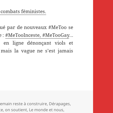
s combats féministes.
qué par de nouveaux #MeToo se
e :
#MeTooInceste, #MeTooGay
…
 en ligne dénonçant viols et
 mais la vague ne s’est jamais
sociaux. Avec le « féminisme de hashtag », le mo
s
emain reste à construire
,
Dérapages
,
cte, on soutient
,
Le monde et nous
,