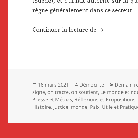
(Suède), et qui fait autorité sur la qu
règne généralement dans ce secteur.
Ventes d’armes
Continuer la lecture de
Publié
Auteur
Catégorie
16 mars 2021
Démocrite
Demain re
le
signe, on tracte, on soutient
,
Le monde et no
Presse et Médias
,
Réflexions et Propositions
Histoire
,
Justice
,
monde
,
Paix
,
Utile et Pratiqu