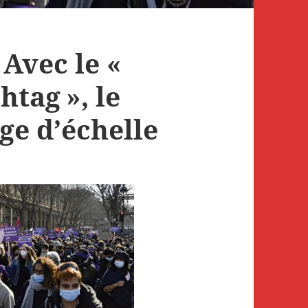
 Avec le «
tag », le
e d’échelle