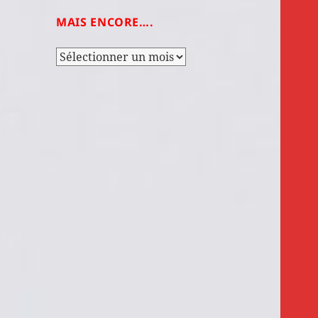
MAIS ENCORE….
Mais
encore….