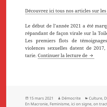
Découvrez ici tous nos articles sur le
Le début de l’année 2021 a été mar
répandant de façon virale sur la Toil
Les premiers flots de témoignages
violences sexuelles datent de 2017,
Réseaux 
tarie.
Continuer la lecture de
Publié
Auteur
Catégorie
15 mars 2021
Démocrite
Culture
,
D
le
En Macronie
,
Feminisme
,
ici on signe, on tra