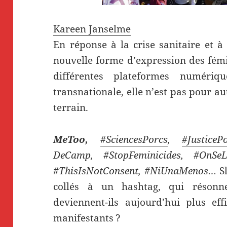
Kareen Janselme
En réponse à la crise sanitaire et à
nouvelle forme d’expression des fémi
différentes plateformes numérique
transnationale, elle n’est pas pour a
terrain.
MeToo,
#SciencesPorcs
,
#JusticeP
DeCamp, #StopFeminicides, #OnSeL
#This­IsNotConsent, #NiUnaMenos…
Sl
collés à un hashtag, qui résonn
deviennent-ils aujourd’hui plus ef
manifestants ?