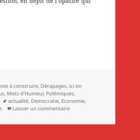
estion, en dépit de l’opacité qui
 : +44 % en 4 ans, le business florissant de la Fr
s
ste à construire
,
Dérapages
,
ici on
us
,
Mots d'Humeur
,
Polémiques
,
Mots-
actualité
,
Democratie
,
Economie
,
clés
sur Ventes d’armes : +44 % en 
e
Laisser un commentaire