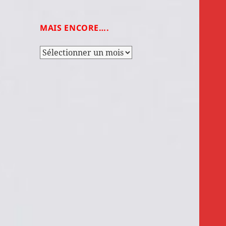
MAIS ENCORE….
Mais
encore….