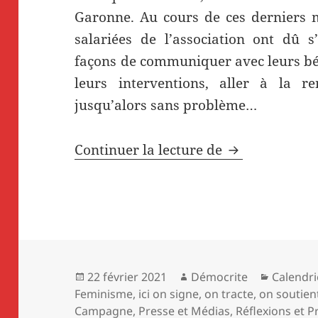
Garonne. Au cours de ces derniers mo
salariées de l’association ont dû s
façons de communiquer avec leurs bén
leurs interventions, aller à la r
jusqu’alors sans problème…
À Montauban, l
Continuer la lecture de
Publié
Auteur
Catégori
22 février 2021
Démocrite
Calendri
le
Feminisme
,
ici on signe, on tracte, on soutien
Campagne
,
Presse et Médias
,
Réflexions et P