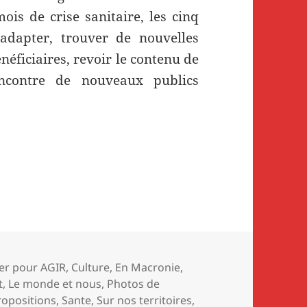
is de crise sanitaire, les cinq
’adapter, trouver de nouvelles
éficiaires, revoir le contenu de
encontre de nouveaux publics
e Planning familial fait face à la crise
es
er pour AGIR
,
Culture
,
En Macronie
,
t
,
Le monde et nous
,
Photos de
ropositions
,
Sante
,
Sur nos territoires
,