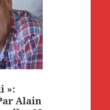
i »:
ar Alain