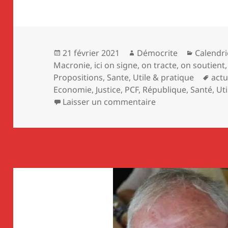
Publié
Auteur
Catégori
21 février 2021
Démocrite
Calendri
le
Macronie
,
ici on signe, on tracte, on soutient
Mot
Propositions
,
Sante
,
Utile & pratique
actu
clés
Economie
,
Justice
,
PCF
,
République
,
Santé
,
Uti
sur Pierre Dharrévil
Laisser un commentaire