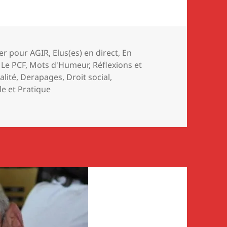
es
er pour AGIR
,
Elus(es) en direct
,
En
,
Le PCF
,
Mots d'Humeur
,
Réflexions et
s-
alité
,
Derapages
,
Droit social
,
le et Pratique
le : « La santé au travail, ce devrait être du concret »