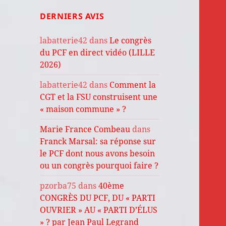
DERNIERS AVIS
labatterie42
dans
Le congrès
du PCF en direct vidéo (LILLE
2026)
labatterie42
dans
Comment la
CGT et la FSU construisent une
« maison commune » ?
Marie France Combeau
dans
Franck Marsal: sa réponse sur
le PCF dont nous avons besoin
ou un congrès pourquoi faire ?
pzorba75
dans
40ème
CONGRÈS DU PCF, DU « PARTI
OUVRIER » AU « PARTI D’ÉLUS
» ? par Jean Paul Legrand