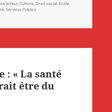
so'acteur
,
Culture
,
Droit social
,
Ecole
,
té
,
Services Publics
 Planning familial fait face à la crise
 : « La santé
rait être du