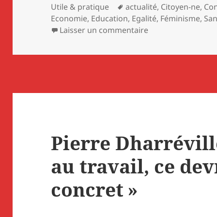
Mots-
Utile & pratique
actualité
,
Citoyen-ne
,
Con
clés
Economie
,
Education
,
Egalité
,
Féminisme
,
San
sur À Montauban, le
Laisser un commentaire
Pierre Dharréville
au travail, ce dev
concret »