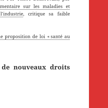
ementaire sur les maladies et
’industrie
, critique sa faible
e proposition de loi « santé au
s de nouveaux droits
lle : « La santé au travail, ce devrait être du conc