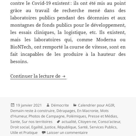
contre le Covid-19 existent : ils ont été mis au point
grâce au travail de recherche mené dans des
laboratoires publics pendant des décennies et aux
montagnes de fonds publics pour le développement,
les essais cliniques, la logistique, etc. Ils existent,
mais les laboratoires qui, comme Moderna ou
BioNTech, ont remporté la course de vitesse, sont en
fait incapables de les produire à la hauteur des
besoins.
Le scandale de la pénurie de vacc
Continuer la lecture de
Publié
Auteur
Catégories
19 janvier 2021
Démocrite
Calendrier pour AGIR
,
le
Demain reste à construire
,
Dérapages
,
En Macronie
,
Mots
d'Humeur
,
Photos de Campagne
,
Polémiques
,
Presse et Médias
,
Mots-
Sante
,
Sur nos territoires
actualité
,
Citoyen-ne
,
Conso'acteur
,
clés
Droit social
,
Egalité
,
Justice
,
République
,
Santé
,
Services Publics
,
sur Le scandale de la pénuri
Utile et Pratique
Laisser un commentaire