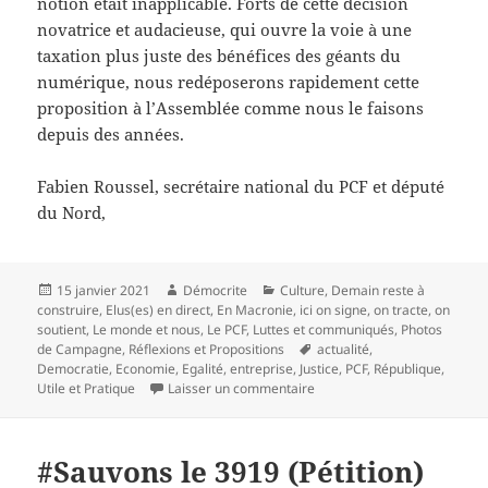
notion était inapplicable. Forts de cette décision
novatrice et audacieuse, qui ouvre la voie à une
taxation plus juste des bénéfices des géants du
numérique, nous redéposerons rapidement cette
proposition à l’Assemblée comme nous le faisons
depuis des années.
Fabien Roussel, secrétaire national du PCF et député
du Nord,
Publié
Auteur
Catégories
15 janvier 2021
Démocrite
Culture
,
Demain reste à
le
construire
,
Elus(es) en direct
,
En Macronie
,
ici on signe, on tracte, on
soutient
,
Le monde et nous
,
Le PCF
,
Luttes et communiqués
,
Photos
Mots-
de Campagne
,
Réflexions et Propositions
actualité
,
clés
Democratie
,
Economie
,
Egalité
,
entreprise
,
Justice
,
PCF
,
République
,
sur Évasion fiscale : le Cons
Utile et Pratique
Laisser un commentaire
#Sauvons le 3919 (Pétition)