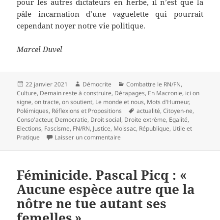
pour les autres dictateurs en herbe, il n’est que la
pâle incarnation d’une vaguelette qui pourrait
cependant noyer notre vie politique.
Marcel Duvel
Publié
Auteur
Catégories
22 janvier 2021
Démocrite
Combattre le RN/FN
,
le
Culture
,
Demain reste à construire
,
Dérapages
,
En Macronie
,
ici on
signe, on tracte, on soutient
,
Le monde et nous
,
Mots d'Humeur
,
Mots-
Polémiques
,
Réflexions et Propositions
actualité
,
Citoyen-ne
,
clés
Conso'acteur
,
Democratie
,
Droit social
,
Droite extrème
,
Egalité
,
Elections
,
Fascisme
,
FN/RN
,
Justice
,
Moissac
,
République
,
Utile et
sur Contrer l’effet apéro. Chronique
Pratique
Laisser un commentaire
Féminicide. Pascal Picq : «
Aucune espèce autre que la
nôtre ne tue autant ses
femelles »