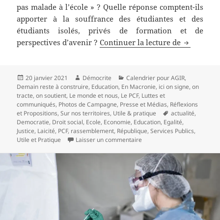
pas malade à l’école » ? Quelle réponse comptent-ils
apporter à la souffrance des étudiantes et des
étudiants isolés, privés de formation et de
Grève du 26
perspectives d’avenir ?
Continuer la lecture de
Publié
Auteur
Catégories
20 janvier 2021
Démocrite
Calendrier pour AGIR
,
le
Demain reste à construire
,
Education
,
En Macronie
,
ici on signe, on
tracte, on soutient
,
Le monde et nous
,
Le PCF
,
Luttes et
communiqués
,
Photos de Campagne
,
Presse et Médias
,
Réflexions
Mots-
et Propositions
,
Sur nos territoires
,
Utile & pratique
actualité
,
clés
Democratie
,
Droit social
,
Ecole
,
Economie
,
Education
,
Egalité
,
Justice
,
Laicité
,
PCF
,
rassemblement
,
République
,
Services Publics
,
sur Grève du 26 janvier – De 
Utile et Pratique
Laisser un commentaire