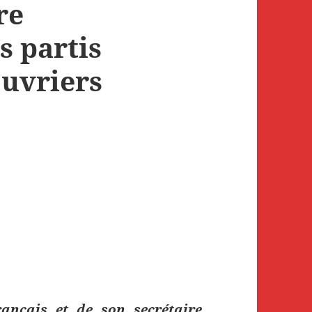
re
s partis
uvriers
nçais et de son secrétaire