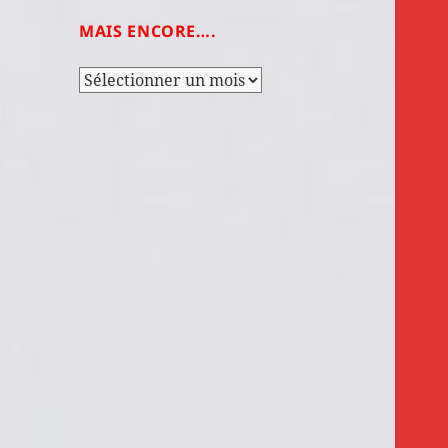
MAIS ENCORE….
Mais
encore….