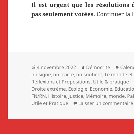
Il est urgent que les résolutions 
pas seulement votées.
Continuer la 
Publié
Auteur
Catég
4 novembre 2022
Démocrite
Calen
le
on signe, on tracte, on soutient
,
Le monde et
Réflexions et Propositions
,
Utile & pratique
Droite extrème
,
Ecologie
,
Economie
,
Educati
FN/RN
,
Histoire
,
Justice
,
Mémoire
,
monde
,
Pa
Utile et Pratique
Laisser un commentaire