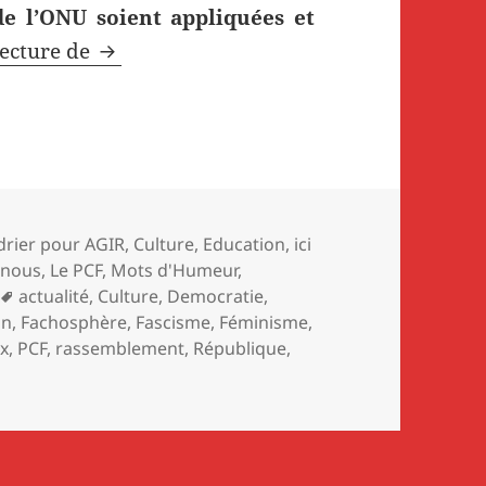
de l’ONU soient appliquées et
Déclaration du Parti communiste françai
lecture de
ories
drier pour AGIR
,
Culture
,
Education
,
ici
 nous
,
Le PCF
,
Mots d'Humeur
,
Mots-
actualité
,
Culture
,
Democratie
,
clés
on
,
Fachosphère
,
Fascisme
,
Féminisme
,
ix
,
PCF
,
rassemblement
,
République
,
sur Déclaration du Parti communiste français (PCF) lors de 